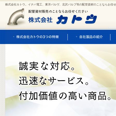
株式会社カトウ。イナバ電工、東洋バルヴ、北沢バルブ等の配管資材のことならお任